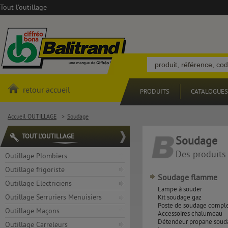
Tout l'outillage
retour accueil
PRODUITS
CATALOGUES
Accueil OUTILLAGE
>
Soudage
TOUT L'OUTILLAGE
Soudage
Des produits 
Outillage Plombiers
Outillage frigoriste
Soudage flamme
Outillage Electriciens
Lampe à souder
Outillage Serruriers Menuisiers
Kit soudage gaz
Poste de soudage compl
Outillage Maçons
Accessoires chalumeau
Détendeur propane soud
Outillage Carreleurs