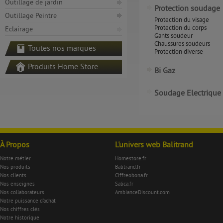
Outillage de jardin
Protection soudage
Outillage Peintre
Protection du visage
Protection du corps
Eclairage
Gants soudeur
Chaussures soudeurs
Toutes nos marques
Protection diverse
Produits Home Store
Bi Gaz
Soudage Electrique
À Propos
L'univers web Balitrand
Notre métier
Homestore.fr
Nos produits
Balitrand.fr
Nos clients
Ciffreobona.fr
Nos enseignes
Salica.fr
Nos collaborateurs
AmbianceDiscount.com
Notre puissance d'achat
Nos chiffres clés
Notre historique