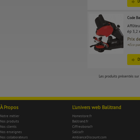
D
Code Ba
Affûteu
ép 3,2 
Prix d
+
Éco-par
D
Les produits présentés sur 
À Propos
L'univers web Balitrand
Notre métier
Homestore.fr
Nos produits
Balitrand.fr
Nos clients
Ciffreobona.fr
Nos enseignes
Salica.fr
Nos collaborateurs
AmbianceDiscount.com