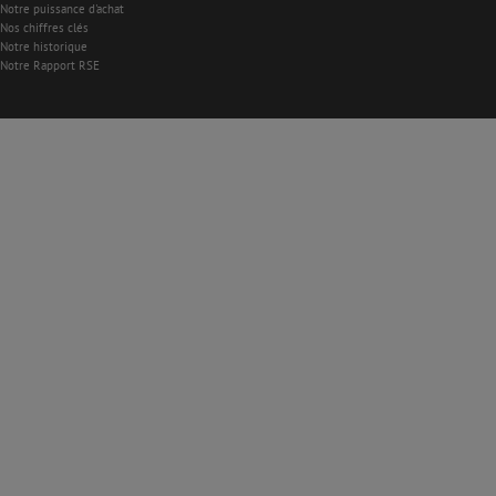
Notre puissance d'achat
Nos chiffres clés
Notre historique
Notre Rapport RSE