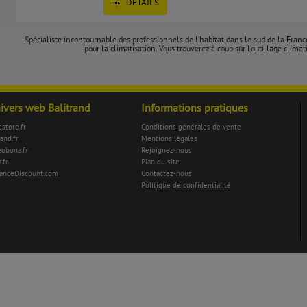
DÉTAILS
Spécialiste incontournable des professionnels de l’habitat dans le sud de la Fran
pour la climatisation. Vous trouverez à coup sûr l’outillage climati
nivers web Balitrand
Informations pratiques
store.fr
Conditions générales de vente
rand.fr
Mentions légales
eobona.fr
Rejoignez-nous
.fr
Plan du site
anceDiscount.com
Contactez-nous
Politique de confidentialité