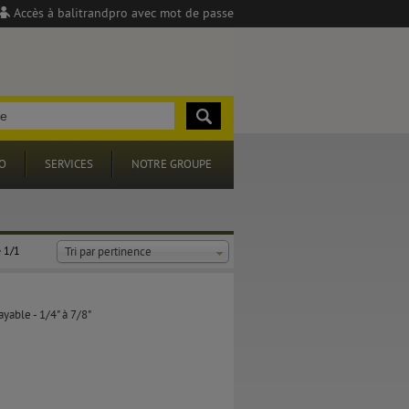
Accès à balitrandpro avec mot de passe
O
SERVICES
NOTRE GROUPE
 1/1
Tri par pertinence
yable - 1/4" à 7/8"