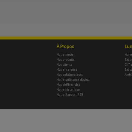
À Propos
L'u
Notre métier
Home
Nos produits
Balit
Nos clients
Ciffr
Nos enseignes
Salica
Nos collaborateurs
Ambi
Notre puissance d'achat
Nos chiffres clés
Notre historique
Notre Rapport RSE