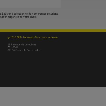
ce, Balitrand sélectionne de nombreuses solutions
sation frigoriste de votre choix.
© 2026 BFSA Balitrand - Tous droits réservés
183 avenue de la roubine
CS 10001
06156 Cannes la Bocca cedex