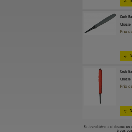
D
Code Ba
Chasse 
Prix d
D
Code Ba
Chasse 
Prix d
D
Balitrand dévoile ci-dessous un ou
à bois, po