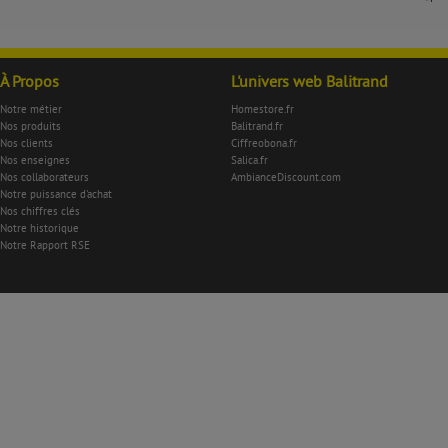
À Propos
L'univers web Balitrand
Notre métier
Homestore.fr
Nos produits
Balitrand.fr
Nos clients
Ciffreobona.fr
Nos enseignes
Salica.fr
Nos collaborateurs
AmbianceDiscount.com
Notre puissance d'achat
Nos chiffres clés
Notre historique
Notre Rapport RSE