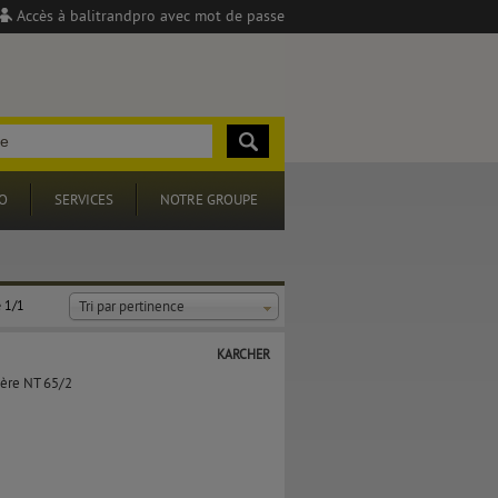
Accès à balitrandpro avec mot de passe
O
SERVICES
NOTRE GROUPE
 1/1
Tri par pertinence
KARCHER
sière NT 65/2