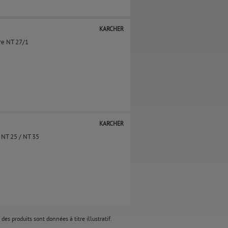
KARCHER
ère NT 27/1
KARCHER
/ NT 25 / NT 35
des produits sont données à titre illustratif.