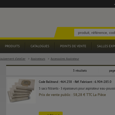
PRODUITS
CATALOGUES
POINTS DE VENTE
SALLES EXP
Equipement d'atelier
>
Aspirateurs
>
Accessoires Aspirateur
3 résultats
page
Code Balitrand : 464.258
- Réf. Fabricant : 6.904-285.0
5 sacs filtrants - 3 épaisseurs pour aspirateur eau-pous
Prix de vente public : 58,28 € TTC La Pièce