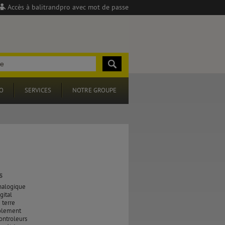
Accès à balitrandpro avec mot de passe
O
SERVICES
NOTRE GROUPE
s
nalogique
gital
 terre
solement
ontroleurs