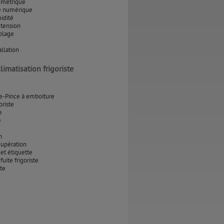
emétrique
 numérique
idité
 tension
blage
allation
limatisation frigoriste
-Pince à emboiture
oriste
e
e
n
cupération
 et étiquette
uite frigoriste
tte