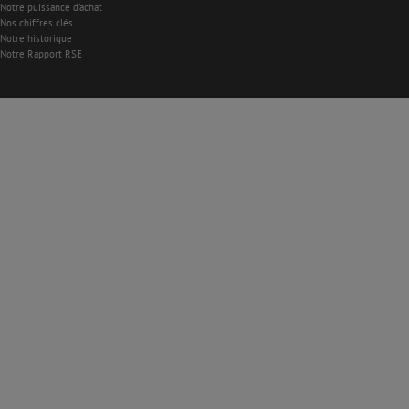
Notre puissance d'achat
Nos chiffres clés
Notre historique
Notre Rapport RSE