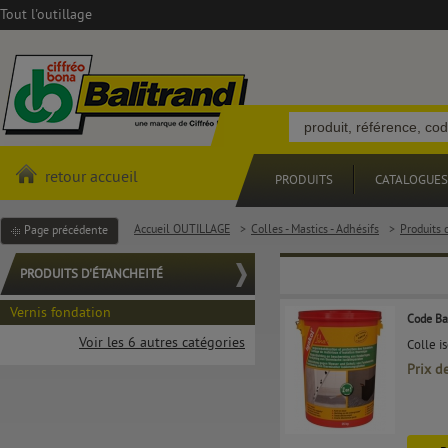
Tout l'outillage
retour accueil
PRODUITS
CATALOGUES
Accueil OUTILLAGE
>
Colles - Mastics - Adhésifs
>
Produits 
Page précédente
PRODUITS D'ÉTANCHEITÉ
Vernis fondation
Code Ba
Voir les 6 autres catégories
Colle i
Prix d