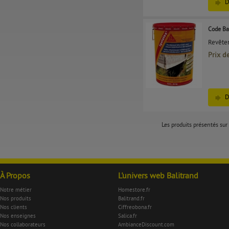
D
Code Ba
Revêtem
Prix d
D
Les produits présentés sur 
À Propos
L'univers web Balitrand
Notre métier
Homestore.fr
Nos produits
Balitrand.fr
Nos clients
Ciffreobona.fr
Nos enseignes
Salica.fr
Nos collaborateurs
AmbianceDiscount.com