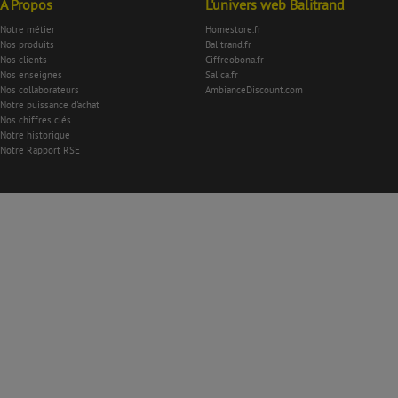
À Propos
L'univers web Balitrand
Notre métier
Homestore.fr
Nos produits
Balitrand.fr
Nos clients
Ciffreobona.fr
Nos enseignes
Salica.fr
Nos collaborateurs
AmbianceDiscount.com
Notre puissance d'achat
Nos chiffres clés
Notre historique
Notre Rapport RSE