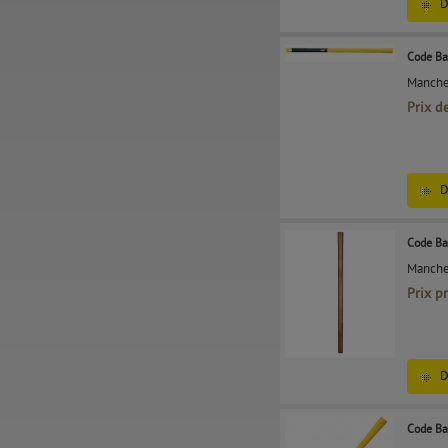
D
Code Ba
Manche
Prix d
D
Code Ba
Manche
Prix p
D
Code Ba