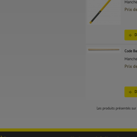
Manche
Prix d
D
Code Ba
Manche 
Prix d
D
Les produits présentés sur 