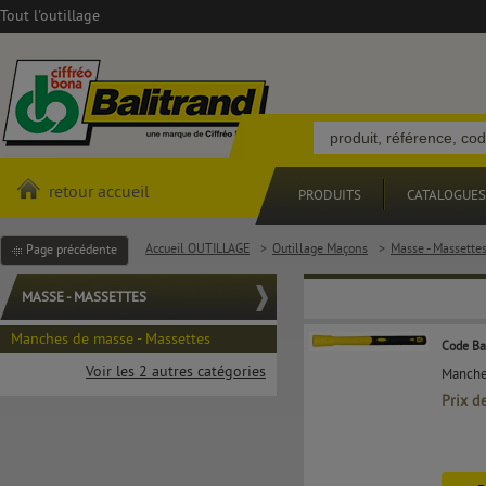
Tout l'outillage
retour accueil
PRODUITS
CATALOGUES
Accueil OUTILLAGE
>
Outillage Maçons
>
Masse - Massette
Page précédente
MASSE - MASSETTES
Manches de masse - Massettes
Code Ba
Voir les 2 autres catégories
Manche 
Prix d