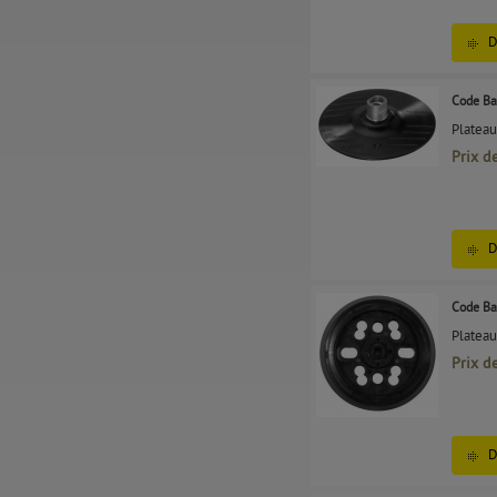
D
Code Ba
Plateau
Prix d
D
Code Ba
Platea
Prix d
D