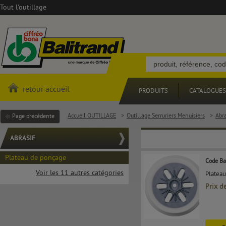
Tout l'outillage
retour accueil
PRODUITS
CATALOGUES
Accueil OUTILLAGE
>
Outillage Serruriers Menuisiers
>
Abra
Page précédente
ABRASIF
Plateau de ponçage
Code Ba
Voir les 11 autres catégories
Plateau
Prix d