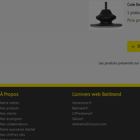
Code Ba
1 plat
Prix p
D
Les produits présentés sur 
À Propos
L'univers web Balitrand
Notre métier
Homestore.fr
Nos produits
Balitrand.fr
Nos clients
Ciffreobona.fr
Nos enseignes
Salica.fr
Nos collaborateurs
AmbianceDiscount.com
Notre puissance d'achat
Nos chiffres clés