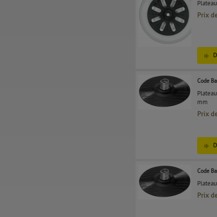
Plateau
Prix d
D
Code Ba
Plateau
mm
Prix d
D
Code Ba
Plateau
Prix d