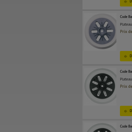
D
Code Ba
Plateau
Prix d
D
Code Ba
Plateau
Prix d
D
Code Ba