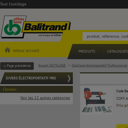
Tout l'outillage
retour accueil
PRODUITS
CATALOGUES
Accueil OUTILLAGE
>
Outillage électroportatif Professionnel
Page précédente
DIVERS ÉLECTROPORTATIF PRO
Cloueur
Code Ba
Voir les 12 autres catégories
COFF.
Prix p