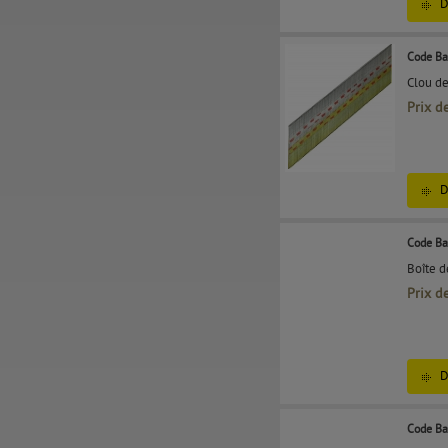
D
Code Ba
Clou de
Prix d
D
Code Ba
Boîte 
Prix d
D
Code Ba