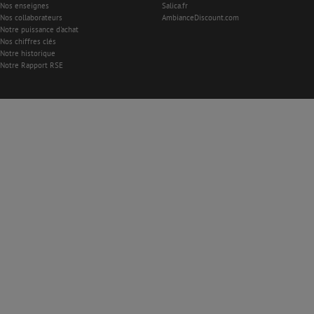
Nos enseignes
Salica.fr
Nos collaborateurs
AmbianceDiscount.com
Notre puissance d'achat
Nos chiffres clés
Notre historique
Notre Rapport RSE