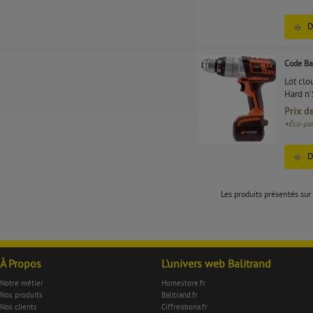
D
Code Ba
Lot clo
Hard n
Prix d
+
Éco-par
D
Les produits présentés sur 
À Propos
L'univers web Balitrand
Notre métier
Homestore.fr
Nos produits
Balitrand.fr
Nos clients
Ciffreobona.fr