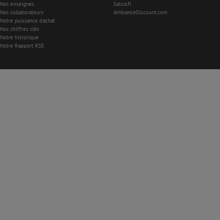
Nos enseignes
Salica.fr
Nos collaborateurs
AmbianceDiscount.com
Notre puissance d'achat
Nos chiffres clés
Notre historique
Notre Rapport RSE