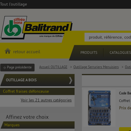
Tout l'outillage
retour accueil
PRODUITS
CATALOGUES
Accueil OUTILLAGE
>
Outillage Serruriers Menuisiers
>
Outi
Page précédente
OUTILLAGE A BOIS
Coffret fraises défonceuse
Code Ba
Voir les 21 autres catégories
Coffret
Prix d
Affinez votre choix
Marques