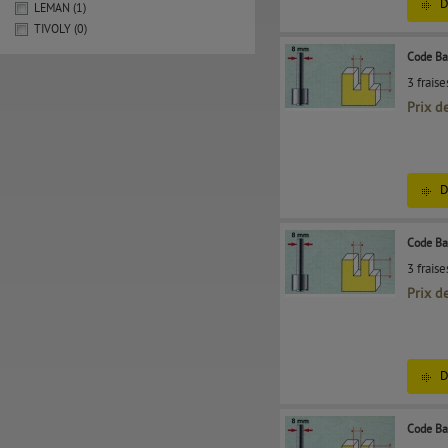
D
LEMAN (1)
TIVOLY (0)
Code Ba
3 frais
Prix d
D
Code Ba
3 frais
Prix d
D
Code Ba