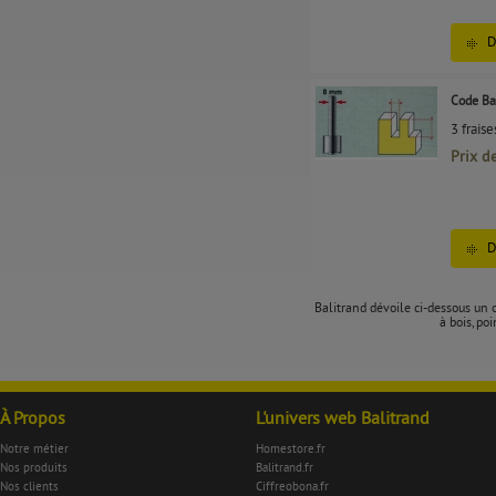
D
Code Ba
3 frais
Prix d
D
Balitrand dévoile ci-dessous un ou
à bois, po
À Propos
L'univers web Balitrand
Notre métier
Homestore.fr
Nos produits
Balitrand.fr
Nos clients
Ciffreobona.fr