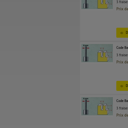
3 frais
Prix d
D
Code Ba
3 frais
Prix d
D
Code Ba
3 frais
Prix d