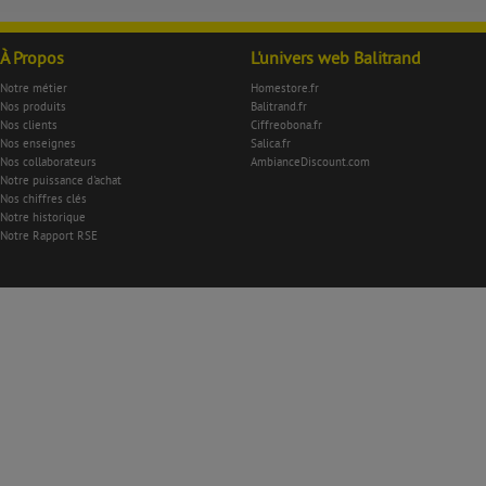
À Propos
L'univers web Balitrand
Notre métier
Homestore.fr
Nos produits
Balitrand.fr
Nos clients
Ciffreobona.fr
Nos enseignes
Salica.fr
Nos collaborateurs
AmbianceDiscount.com
Notre puissance d'achat
Nos chiffres clés
Notre historique
Notre Rapport RSE