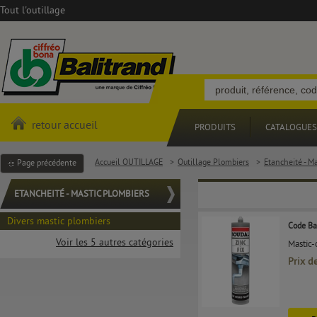
Tout l'outillage
retour accueil
PRODUITS
CATALOGUES
Accueil OUTILLAGE
>
Outillage Plombiers
>
Etancheité - M
Page précédente
ETANCHEITÉ - MASTIC PLOMBIERS
Divers mastic plombiers
Code Ba
Voir les 5 autres catégories
Mastic-
Prix d