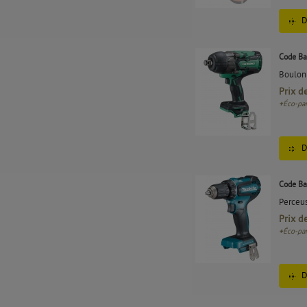
D
Code Ba
Boulonn
Prix d
+
Éco-par
D
Code Ba
Perceu
Prix d
+
Éco-par
D