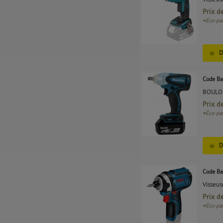
Prix d
+
Éco-par
D
Code Ba
BOULO
Prix d
+
Éco-par
D
Code Ba
Visseus
Prix d
+
Éco-par