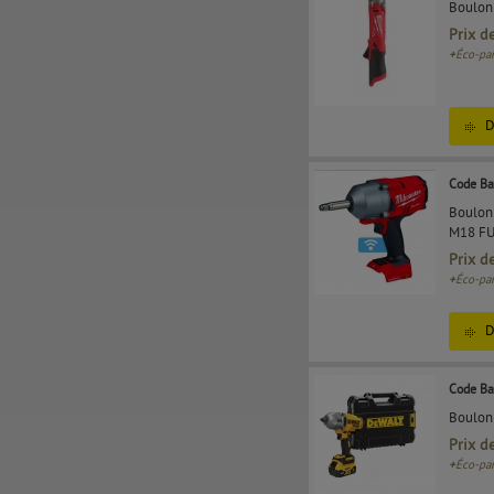
Boulon
Prix d
+
Éco-par
D
Code Ba
Boulonn
M18 F
Prix d
+
Éco-par
D
Code Ba
Boulon
Prix d
+
Éco-par