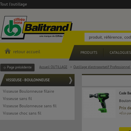
Tout l'outillage
retour accueil
PRODUITS
CATALOGUES
Accueil OUTILLAGE
>
Outillage électroportatif Professionnel
Page précédente
VISSEUSE - BOULONNEUSE
Visseuse Boulonneuse filaire
Code Ba
Visseuse sans fil
Boulonn
Visseuse Boulonneuse sans fil
Prix d
Visseuse choc sans fil
+
Éco-par