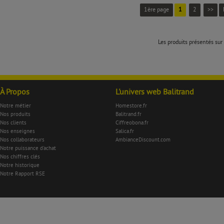
1ère page
1
2
>>
Les produits présentés sur 
À Propos
L'univers web Balitrand
Notre métier
Homestore.fr
Nos produits
Balitrand.fr
Nos clients
Ciffreobona.fr
Nos enseignes
Salica.fr
Nos collaborateurs
AmbianceDiscount.com
Notre puissance d'achat
Nos chiffres clés
Notre historique
Notre Rapport RSE