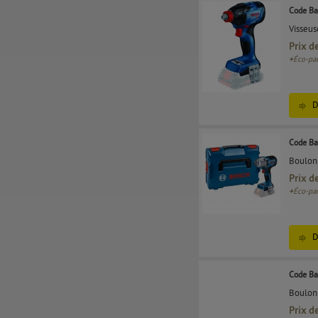
Code Ba
Visseus
Prix d
+
Éco-par
D
Code Ba
Boulonn
Prix d
+
Éco-par
D
Code Ba
Boulonn
Prix d