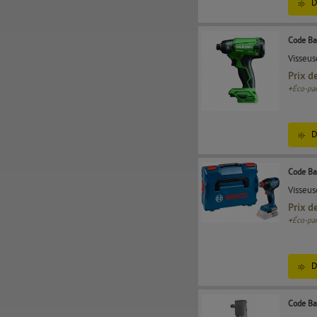
D
Code Ba
Visseu
Prix d
+
Éco-par
D
Code Ba
Visseus
Prix d
+
Éco-par
D
Code Ba