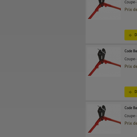
Coupe-b
Prix d
D
Code Ba
Coupe-b
Prix d
D
Code Ba
Coupe-b
Prix d