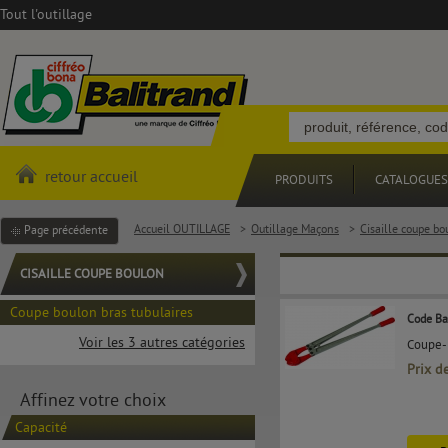
Tout l'outillage
retour accueil
PRODUITS
CATALOGUES
Accueil OUTILLAGE
>
Outillage Maçons
>
Cisaille coupe bo
Page précédente
CISAILLE COUPE BOULON
Coupe boulon bras tubulaires
Code Ba
Voir les 3 autres catégories
Coupe-
Prix d
Affinez votre choix
Capacité