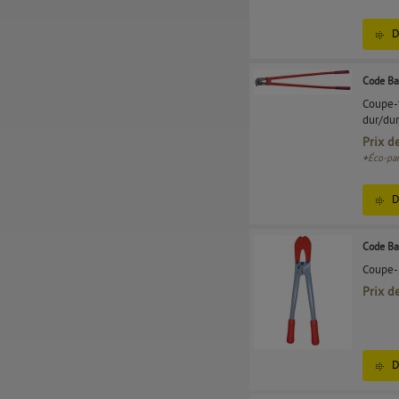
D
Code Ba
Coupe-t
dur/dur
Prix d
+
Éco-par
D
Code Ba
Coupe-b
Prix d
D