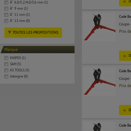
D
Ã˜ 6,0/5,2/4,0/3,6 mm (1)
Ã˜ 9 mm (1)
Ã˜ 11 mm (1)
Code Ba
Ã˜ 13 mm (0)
Coupe-b
Prix d
TOUTES LES PROPOSITIONS
Marque
D
KNIPEX (1)
SAM (5)
KS TOOLS (5)
Code Ba
leborgne (0)
Coupe-b
Prix d
D
Code Ba