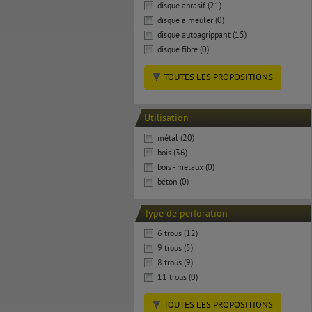
disque abrasif (21)
disque a meuler (0)
disque autoagrippant (15)
disque fibre (0)
TOUTES LES PROPOSITIONS
Utilisation
métal (20)
bois (36)
bois - metaux (0)
béton (0)
Type de perforation
6 trous (12)
9 trous (5)
8 trous (9)
11 trous (0)
TOUTES LES PROPOSITIONS