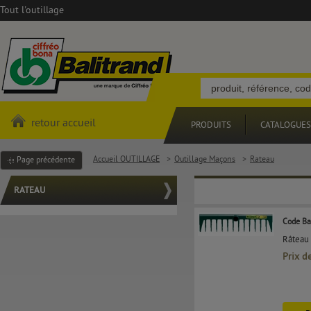
Tout l'outillage
retour accueil
PRODUITS
CATALOGUES
Accueil OUTILLAGE
>
Outillage Maçons
>
Rateau
Page précédente
RATEAU
Code Ba
Râteau 
Prix d