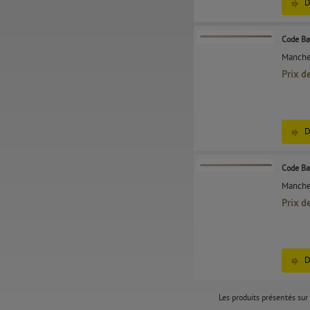
D
Code Ba
Manche 
Prix d
D
Code Ba
Manche 
Prix d
D
Les produits présentés sur 