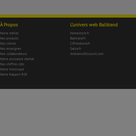
À Propos
L'univers web Balitrand
Notre métier
Homestore.fr
Nos produits
Balitrand.fr
Nos clients
Ciffreobona.fr
Nos enseignes
Salica.fr
Nos collaborateurs
AmbianceDiscount.com
Notre puissance d'achat
Nos chiffres clés
Notre historique
Notre Rapport RSE