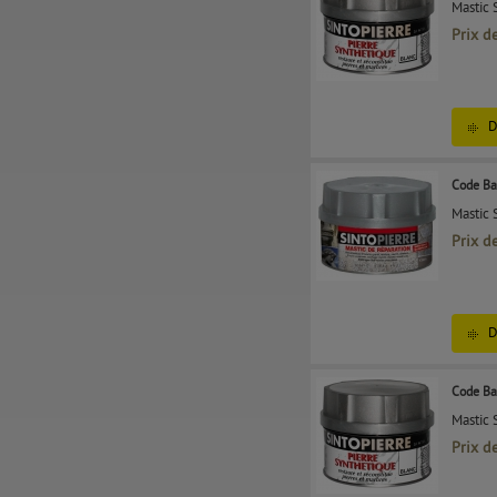
Mastic 
Prix d
D
Code Ba
Mastic 
Prix d
D
Code Ba
Mastic 
Prix d