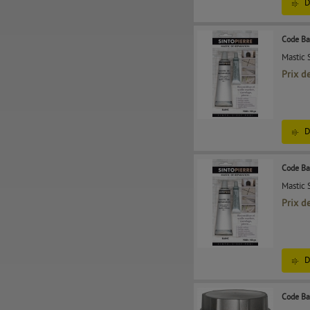
D
Code Ba
Mastic 
Prix d
D
Code Ba
Mastic 
Prix d
D
Code Ba