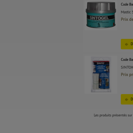
Code Ba
Mastic 
Prix d
D
Code Ba
SINTOK
Prix p
D
Les produits présentés sur 