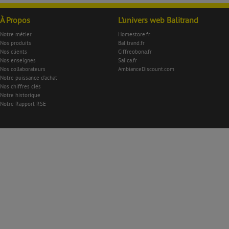
À Propos
L'univers web Balitrand
Notre métier
Homestore.fr
Nos produits
Balitrand.fr
Nos clients
Ciffreobona.fr
Nos enseignes
Salica.fr
Nos collaborateurs
AmbianceDiscount.com
Notre puissance d'achat
Nos chiffres clés
Notre historique
Notre Rapport RSE