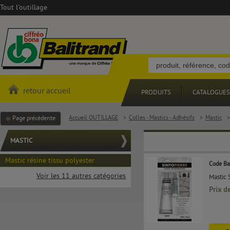
Tout l'outillage
retour accueil
PRODUITS
CATALOGUES
Accueil OUTILLAGE
>
Colles - Mastics - Adhésifs
>
Mastic
>
Page précédente
MASTIC
Mastic résine tissu polyester
Code Ba
Voir les 11 autres catégories
Mastic 
Prix d