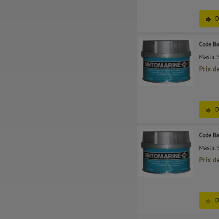
D
Code Ba
Mastic 
Prix d
D
Code Ba
Mastic
Prix d
D