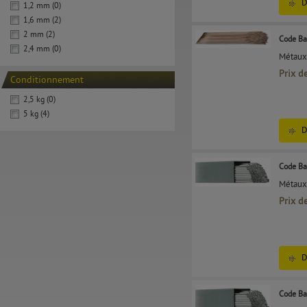
D
1,2 mm (0)
1,6 mm (2)
2 mm (2)
Code Ba
2,4 mm (0)
Métaux 
Prix d
Conditionnement
2,5 kg (0)
5 kg (4)
D
Code Ba
Métaux 
Prix d
D
Code Ba