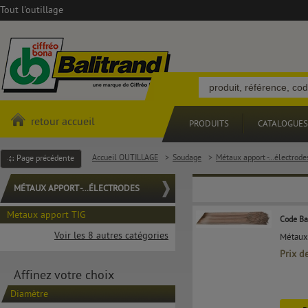
Tout l'outillage
retour accueil
PRODUITS
CATALOGUES
Accueil OUTILLAGE
>
Soudage
>
Métaux apport -…électrode
Page précédente
MÉTAUX APPORT -…ÉLECTRODES
Metaux apport TIG
Code Ba
Voir les 8 autres catégories
Métaux 
Prix d
Affinez votre choix
Diamètre