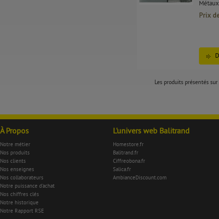
Métaux 
Prix d
D
Les produits présentés sur 
À Propos
L'univers web Balitrand
Notre métier
Homestore.fr
Nos produits
Balitrand.fr
Nos clients
Ciffreobona.fr
Nos enseignes
Salica.fr
Nos collaborateurs
AmbianceDiscount.com
Notre puissance d'achat
Nos chiffres clés
Notre historique
Notre Rapport RSE