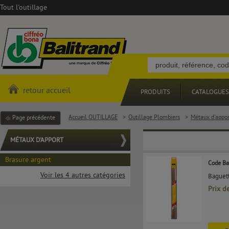
Tout l'outillage
retour accueil
PRODUITS
CATALOGUES
Accueil OUTILLAGE
>
Outillage Plombiers
>
Métaux d'appor
Page précédente
MÉTAUX D'APPORT
Brasure argent
Code Ba
Voir les 4 autres catégories
Baguett
Prix d