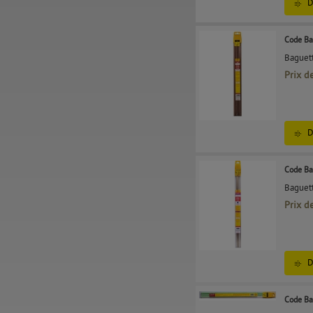
D
Code Ba
Baguett
Prix d
D
Code Ba
Baguett
Prix d
D
Code Ba