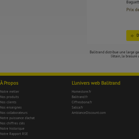
Baguett
Prix d
D
Balitrand distribue une large g
l’étain, la brasur
À Propos
L'univers web Balitrand
Notre métier
Homestore.fr
Nos produits
Balitrand.fr
Nos clients
Ciffreobona.fr
Nos enseignes
Salica.fr
Nos collaborateurs
AmbianceDiscount.com
Notre puissance d'achat
Nos chiffres clés
Notre historique
Notre Rapport RSE