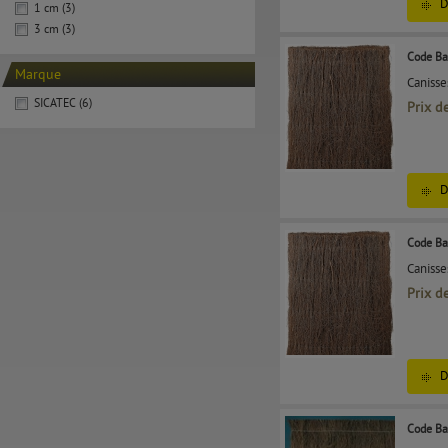
D
1 cm (3)
3 cm (3)
Code Ba
Marque
Canisse
SICATEC (6)
Prix d
D
Code Ba
Canisse
Prix d
D
Code Ba