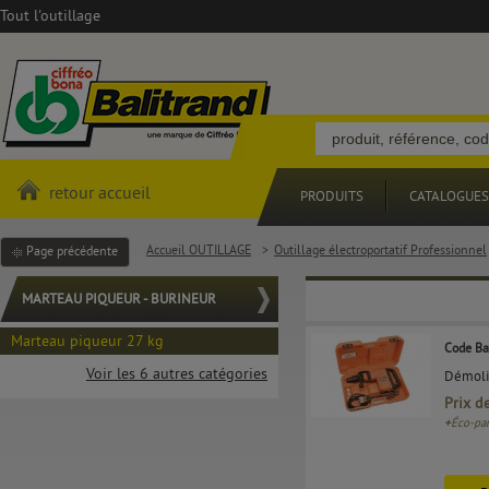
Tout l'outillage
retour accueil
PRODUITS
CATALOGUES
Accueil OUTILLAGE
>
Outillage électroportatif Professionnel
Page précédente
MARTEAU PIQUEUR - BURINEUR
Marteau piqueur 27 kg
Code Ba
Voir les 6 autres catégories
Démoli
Prix d
+
Éco-par