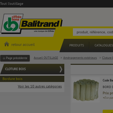
Tout l'outillage
retour accueil
PRODUITS
CATALOGUES
Accueil OUTILLAGE
>
Aménagements extérieurs
>
Cloture 
Page précédente
CLOTURE BOIS
Bordure bois
Code Ba
Voir les 10 autres catégories
BORD 
Prix p
+
Éco-par