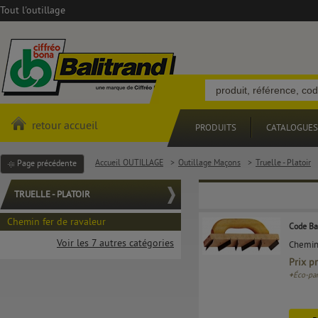
Tout l'outillage
retour accueil
PRODUITS
CATALOGUES
Accueil OUTILLAGE
>
Outillage Maçons
>
Truelle - Platoir
Page précédente
TRUELLE - PLATOIR
Chemin fer de ravaleur
Code Ba
Voir les 7 autres catégories
Chemin 
Prix p
+
Éco-par