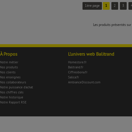
1ère page
1
2
3
Les produits présentés sur 
À Propos
L'univers web Balitrand
Notre métier
Homestore.fr
Nos produits
Balitrand.fr
Nos clients
Ciffreobona.fr
Nos enseignes
Salica.fr
Nos collaborateurs
AmbianceDiscount.com
Notre puissance d'achat
Nos chiffres clés
Notre historique
Notre Rapport RSE