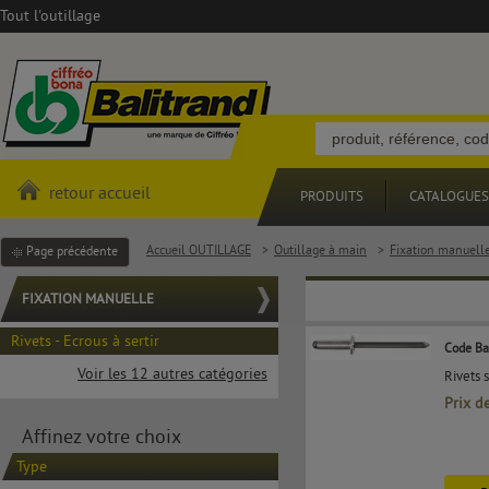
Tout l'outillage
retour accueil
PRODUITS
CATALOGUES
Accueil OUTILLAGE
>
Outillage à main
>
Fixation manuell
Page précédente
FIXATION MANUELLE
Rivets - Ecrous à sertir
Code Ba
Voir les 12 autres catégories
Rivets 
Prix d
Affinez votre choix
Type