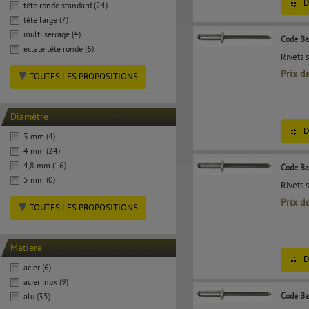
D
tête ronde standard (24)
tête large (7)
multi serrage (4)
Code Ba
éclaté tête ronde (6)
Rivets 
Prix d
TOUTES LES PROPOSITIONS
Diamêtre
D
3 mm (4)
4 mm (24)
4,8 mm (16)
Code Ba
5 mm (0)
Rivets 
Prix d
TOUTES LES PROPOSITIONS
Matiere
D
acier (6)
acier inox (9)
Code Ba
alu (35)