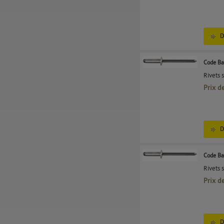
D
Code Ba
Rivets 
Prix d
D
Code Ba
Rivets 
Prix d
D