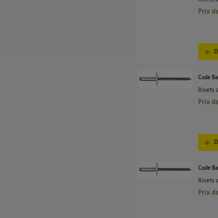
Prix d
D
Code Ba
Rivets 
Prix d
D
Code Ba
Rivets 
Prix d