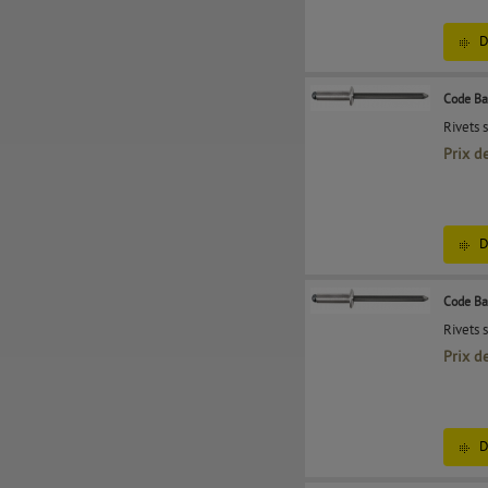
D
Code Ba
Rivets 
Prix d
D
Code Ba
Rivets 
Prix d
D