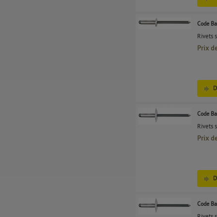
Code Ba
Rivets 
Prix d
D
Code Ba
Rivets 
Prix d
D
Code Ba
Rivets 