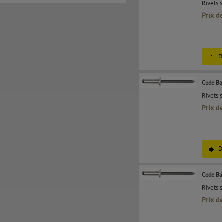
Rivets 
Prix d
D
Code Ba
Rivets 
Prix d
D
Code Ba
Rivets 
Prix d