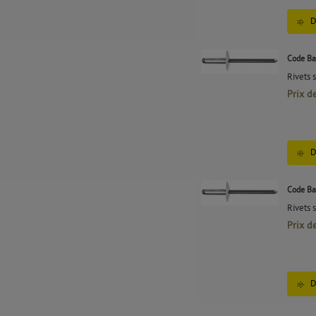
D
Code Ba
Rivets 
Prix d
D
Code Ba
Rivets 
Prix d
D