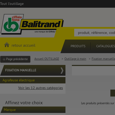
Tout l'outillage
retour accueil
PRODUITS
CATALOGUES
Accueil OUTILLAGE
>
Outillage à main
>
Fixation manuell
Page précédente
FIXATION MANUELLE
Agrafeuse électrique
Voir les 12 autres catégories
Affinez votre choix
Les produits présentés sur 
Marque