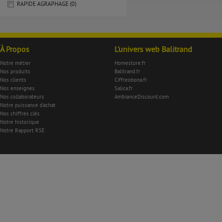
RAPIDE AGRAPHAGE (0)
À Propos
L'univers web Balitrand
Notre métier
Homestore.fr
Nos produits
Balitrand.fr
Nos clients
Ciffreobona.fr
Nos enseignes
Salica.fr
Nos collaborateurs
AmbianceDiscount.com
Notre puissance d'achat
Nos chiffres clés
Notre historique
Notre Rapport RSE