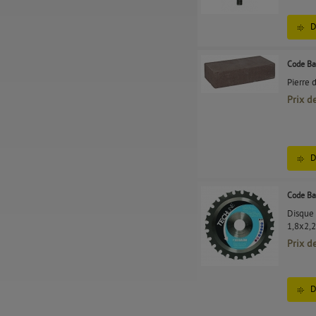
D
Code Ba
Pierre 
Prix d
D
Code Ba
Disque 
1,8x2,
Prix d
D