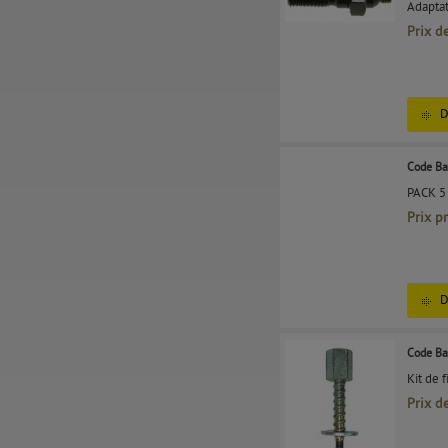
Adaptat
Prix d
D
Code Ba
PACK 5
Prix p
D
Code Ba
Kit de 
Prix d