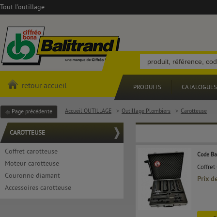
Tout l'outillage
retour accueil
PRODUITS
CATALOGUES
Accueil OUTILLAGE
>
Outillage Plombiers
>
Carotteuse
Page précédente
CAROTTEUSE
Coffret carotteuse
Code Ba
Moteur carotteuse
Coffre
Couronne diamant
Prix d
Accessoires carotteuse