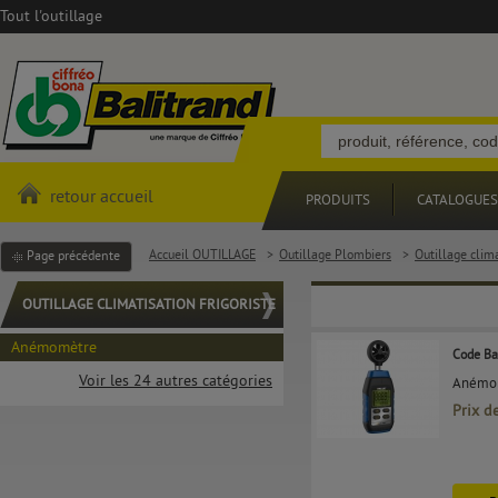
Tout l'outillage
retour accueil
PRODUITS
CATALOGUES
Accueil OUTILLAGE
>
Outillage Plombiers
>
Outillage clima
Page précédente
OUTILLAGE CLIMATISATION FRIGORISTE
Anémomètre
Code Ba
Voir les 24 autres catégories
Anémom
Prix d