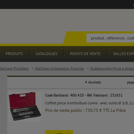
PRODUITS
CATALOGUES
POINTS DE VENTE
SALLES EXP
Outillage Plombiers
>
Outillage climatisation frigoriste
>
Dudgeonnière-Pince à emboi
4 résultats
page
Code Balitrand : 400.420
- Réf. Fabricant : 252651
Coffret pince à emboîture cuivre - avec outils Ø 3/8, 1/2
Prix de vente public : 730,73 € TTC La Pièce