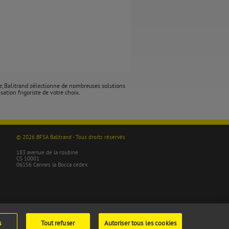
ce, Balitrand sélectionne de nombreuses solutions
sation frigoriste de votre choix.
© 2026 BFSA Balitrand - Tous droits réservés
183 avenue de la roubine
CS 10001
06156 Cannes la Bocca cedex
s
Tout refuser
Autoriser tous les cookies