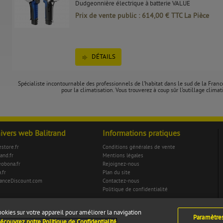
Dudgeonnière électrique à batterie VALUE
Prix de vente public : 614,00 € TTC La Pièce
DÉTAILS
Spécialiste incontournable des professionnels de l’habitat dans le sud de la Fran
pour la climatisation. Vous trouverez à coup sûr l’outillage climati
nivers web Balitrand
Informations pratiques
store.fr
Conditions générales de vente
rand.fr
Mentions légales
eobona.fr
Rejoignez-nous
.fr
Plan du site
anceDiscount.com
Contactez-nous
Politique de confidentialité
ookies sur votre appareil pour améliorer la navigation
Paramètre
écouvrez notre Politique de Confidentialité