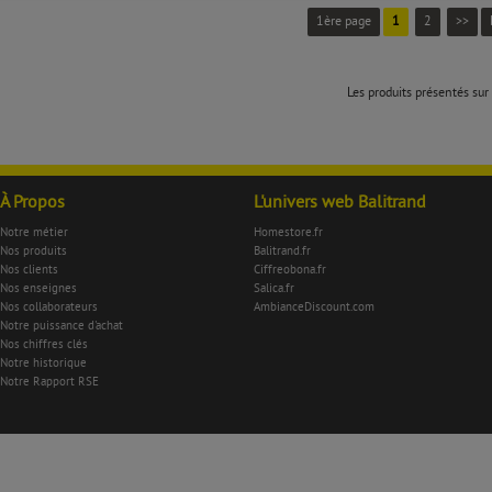
1ère page
1
2
>>
Les produits présentés sur 
À Propos
L'univers web Balitrand
Notre métier
Homestore.fr
Nos produits
Balitrand.fr
Nos clients
Ciffreobona.fr
Nos enseignes
Salica.fr
Nos collaborateurs
AmbianceDiscount.com
Notre puissance d'achat
Nos chiffres clés
Notre historique
Notre Rapport RSE