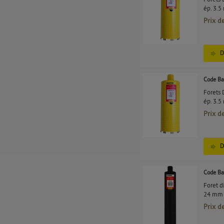
ép. 3.
Prix d
D
Code Ba
Forets
ép. 3.
Prix d
D
Code Ba
Foret d
24 mm 
Prix d