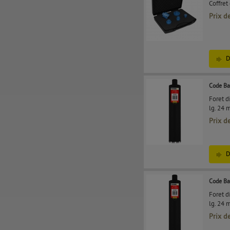
Coffre
Prix d
D
Code Ba
Foret 
lg. 24 
Prix d
D
Code Ba
Foret 
lg. 24 
Prix d