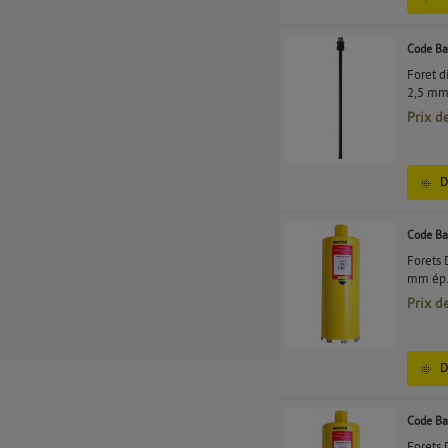
Code Ba
Foret 
2,5 mm
Prix d
D
Code Ba
Forets
mm ép.
Prix d
D
Code Ba
Forets