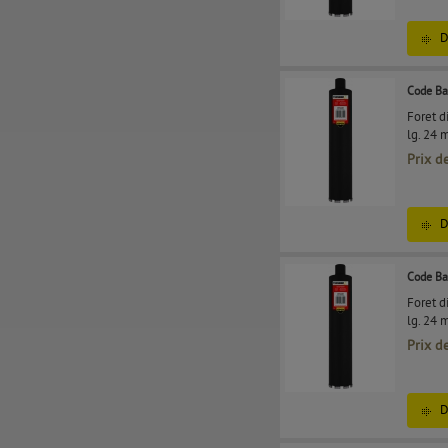
D
Code Ba
Foret 
lg. 24 
Prix d
D
Code Ba
Foret 
lg. 24 
Prix d
D