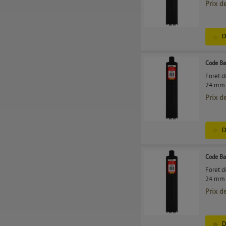
Prix d
D
Code Ba
Foret d
24 mm 
Prix d
D
Code Ba
Foret d
24 mm 
Prix d
D