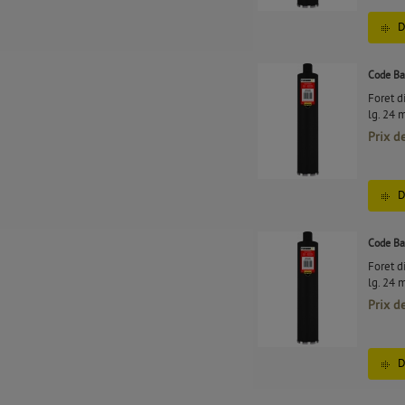
D
Code Ba
Foret 
lg. 24 
Prix d
D
Code Ba
Foret 
lg. 24 
Prix d
D