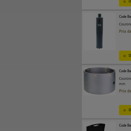
D
Code Ba
Couron
Prix d
D
Code Ba
Couronn
mm
Prix d
D
Code Ba