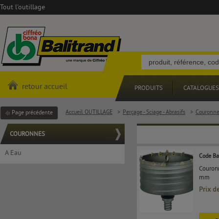
Tout l'outillage
retour accueil
PRODUITS
CATALOGUES
Accueil OUTILLAGE
>
Perçage - Sciage - Abrasifs
>
Couronne
Page précédente
COURONNES
A Eau
Code Ba
Couronn
mm
Prix d