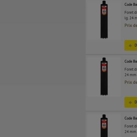
Code Ba
Foret 
lg. 24 
Prix d
D
Code Ba
Foret d
24 mm 
Prix d
D
Code Ba
Foret d
24 mm 