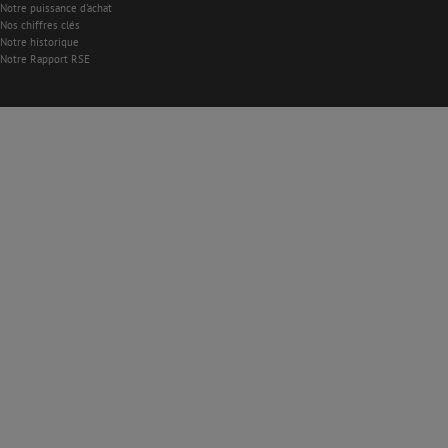
Notre puissance d'achat
Nos chiffres clés
Notre historique
Notre Rapport RSE