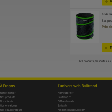
D
Code Ba
Sac po
Prix d
D
Les produits présentés sur 
À Propos
L'univers web Balitrand
Notre métier
Homestore.fr
Nos produits
Balitrand.fr
Nos clients
Ciffreobona.fr
Nos enseignes
Salica.fr
Nos collaborateurs
AmbianceDiscount.com