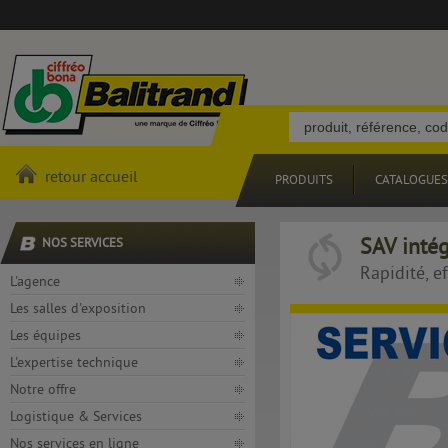
retour accueil
PRODUITS
CATALOGUES
SAV intég
NOS SERVICES
Rapidité, e
L'agence
Les salles d'exposition
Les équipes
L'expertise technique
Notre offre
Logistique & Services
Nos services en ligne