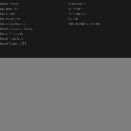
Notre métier
Homestore.fr
Nos produits
Balitrand.fr
Nos clients
Ciffreobona.fr
Nos enseignes
Salica.fr
Nos collaborateurs
AmbianceDiscount.com
Notre puissance d'achat
Nos chiffres clés
Notre historique
Notre Rapport RSE