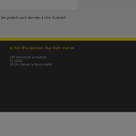
des produits sont données à titre illustratif.
© 2026 BFSA Balitrand - Tous droits réservés
183 avenue de la roubine
CS 10001
06156 Cannes la Bocca cedex