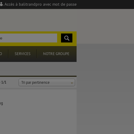
Accès à balitrandpro avec mot de passe
O
SERVICES
NOTRE GROUPE
 1/1
Tri par pertinence
kg