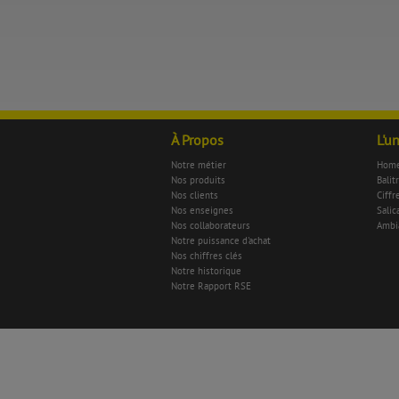
À Propos
L'u
Notre métier
Home
Nos produits
Balit
Nos clients
Ciffr
Nos enseignes
Salica
Nos collaborateurs
Ambi
Notre puissance d'achat
Nos chiffres clés
Notre historique
Notre Rapport RSE