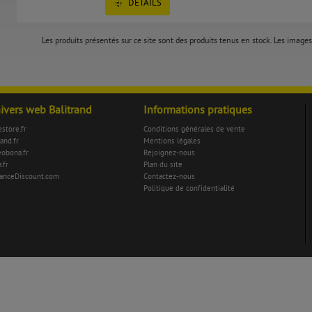
DÉTAILS
Les produits présentés sur ce site sont des produits tenus en stock. Les images 
nivers web Balitrand
Informations pratiques
store.fr
Conditions générales de vente
rand.fr
Mentions légales
eobona.fr
Rejoignez-nous
.fr
Plan du site
anceDiscount.com
Contactez-nous
Politique de confidentialité