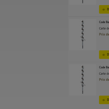
D
Code Ba
Carte d
Prix d
D
Code Ba
Carte d
Prix d
D