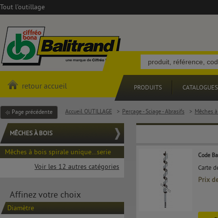
Tout l'outillage
retour accueil
PRODUITS
CATALOGUES
Accueil OUTILLAGE
>
Perçage - Sciage - Abrasifs
>
Mêches à
Page précédente
MÊCHES À BOIS
Mêches à bois spirale unique…serie
Code Ba
longue SDS +
Voir les 12 autres catégories
Carte d
Prix d
Affinez votre choix
Diamètre