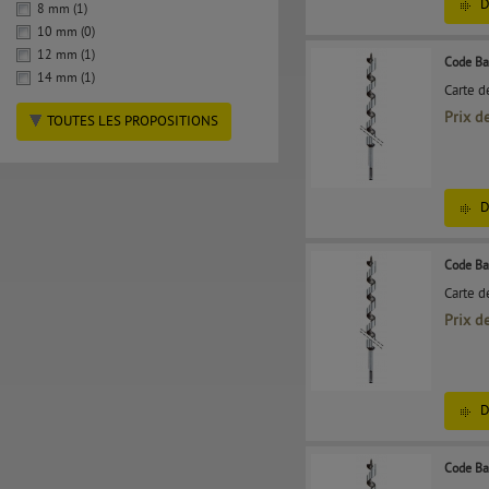
D
8 mm (1)
10 mm (0)
12 mm (1)
Code Ba
14 mm (1)
Carte d
Prix d
TOUTES LES PROPOSITIONS
D
Code Ba
Carte d
Prix d
D
Code Ba