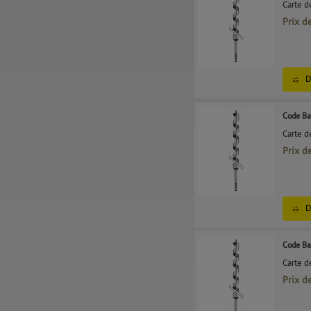
Carte d
Prix d
D
Code Ba
Carte d
Prix d
D
Code Ba
Carte d
Prix d