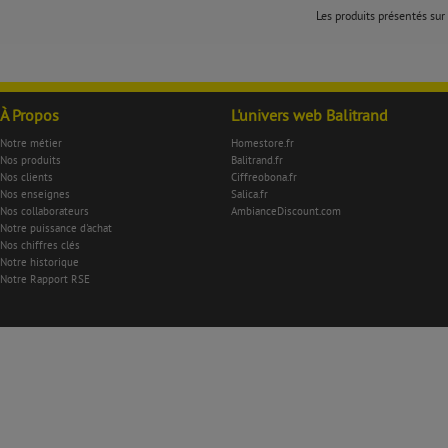
Les produits présentés sur 
À Propos
L'univers web Balitrand
Notre métier
Homestore.fr
Nos produits
Balitrand.fr
Nos clients
Ciffreobona.fr
Nos enseignes
Salica.fr
Nos collaborateurs
AmbianceDiscount.com
Notre puissance d'achat
Nos chiffres clés
Notre historique
Notre Rapport RSE