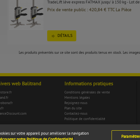
TradeLift lève express FATMAX jusqu' à 150 kg - Lot de
Prix de vente public : 420,84 € TTC La Pièce
DÉTAILS
Les produits présentés sur ce site sont des produits tenus en stock. Les images 
nivers web Balitrand
Informations pratiques
store.fr
Conditions générales de vente
rand.fr
Mentions légales
eobona.fr
Rejoignez-nous
.fr
Plan du site
anceDiscount.com
Contactez-nous
Politique de confidentialité
ookies sur votre appareil pour améliorer la navigation
Paramètre
écouvrez notre Politique de Confidentialité