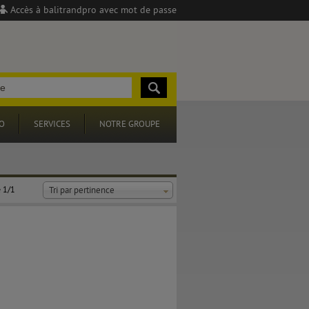
Accès à balitrandpro avec mot de passe
O
SERVICES
NOTRE GROUPE
 1/1
Tri par pertinence