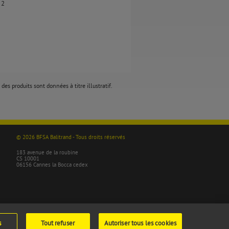
 2
des produits sont données à titre illustratif.
© 2026 BFSA Balitrand - Tous droits réservés
183 avenue de la roubine
CS 10001
06156 Cannes la Bocca cedex
s
Tout refuser
Autoriser tous les cookies