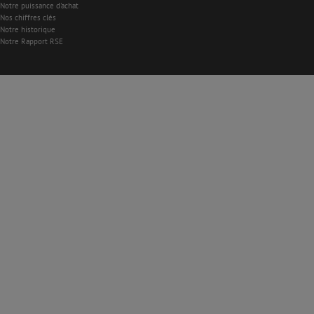
Notre puissance d'achat
Nos chiffres clés
Notre historique
Notre Rapport RSE