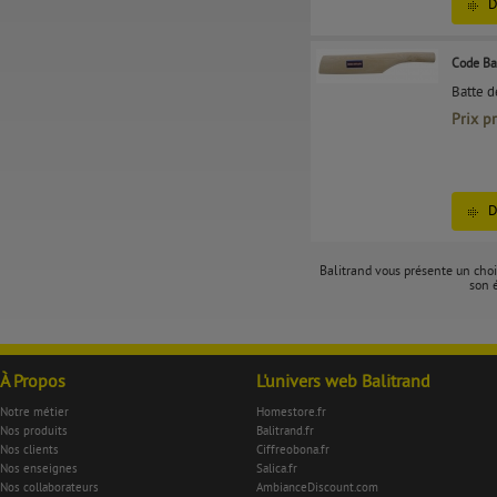
D
Code Ba
Batte d
Prix p
D
Balitrand vous présente un choix
son 
À Propos
L'univers web Balitrand
Notre métier
Homestore.fr
Nos produits
Balitrand.fr
Nos clients
Ciffreobona.fr
Nos enseignes
Salica.fr
Nos collaborateurs
AmbianceDiscount.com