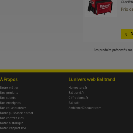
Glacièr
Prix d
D
Les produits présentés sur 
À Propos
L'univers web Balitrand
Notre métier
Homestore.fr
Nos produits
Balitrand.fr
Nos clients
Ciffreobona.fr
Nos enseignes
Salica.fr
Nos collaborateurs
AmbianceDiscount.com
Notre puissance d'achat
Nos chiffres clés
Notre historique
Notre Rapport RSE