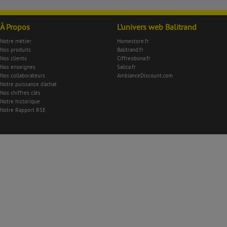
À Propos
L'univers web Balitrand
Notre métier
Homestore.fr
Nos produits
Balitrand.fr
Nos clients
Ciffreobona.fr
Nos enseignes
Salica.fr
Nos collaborateurs
AmbianceDiscount.com
Notre puissance d'achat
Nos chiffres clés
Notre historique
Notre Rapport RSE