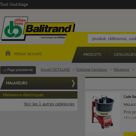
Tout l'outillage
retour accueil
PRODUITS
CATALOGUES
Accueil OUTILLAGE
>
Outillage Carreleurs
>
Malaxeurs
>
Page précédente
MALAXEURS
Malaxeurs électriques
Code Ba
Voir les 1 autres catégories
MALAXE
Prix p
+
Éco-par