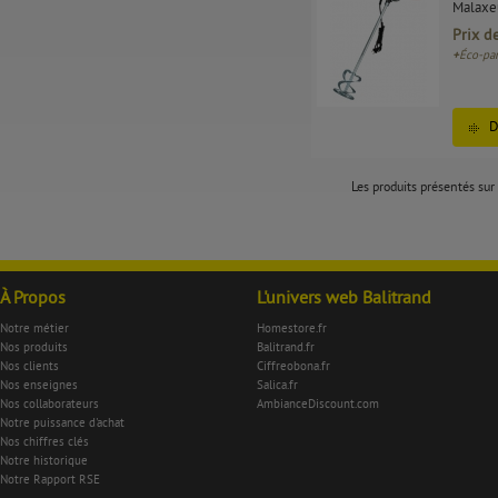
Malaxe
Prix d
+
Éco-par
D
Les produits présentés sur 
À Propos
L'univers web Balitrand
Notre métier
Homestore.fr
Nos produits
Balitrand.fr
Nos clients
Ciffreobona.fr
Nos enseignes
Salica.fr
Nos collaborateurs
AmbianceDiscount.com
Notre puissance d'achat
Nos chiffres clés
Notre historique
Notre Rapport RSE