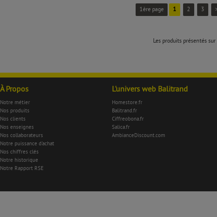
1ère page
1
2
3
Les produits présentés sur 
À Propos
L'univers web Balitrand
Notre métier
Homestore.fr
Nos produits
Balitrand.fr
Nos clients
Ciffreobona.fr
Nos enseignes
Salica.fr
Nos collaborateurs
AmbianceDiscount.com
Notre puissance d'achat
Nos chiffres clés
Notre historique
Notre Rapport RSE