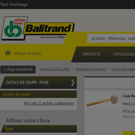
Tout l'outillage
retour accueil
PRODUITS
CATALOGUES
Accueil OUTILLAGE
>
Outillage Carreleurs
>
Outils de coupe
Page précédente
OUTILS DE COUPE - POSE
Outils de pose
Code Ba
Voir les 2 autres catégories
MAILL
Prix p
+
Éco-par
Affinez votre choix
Type