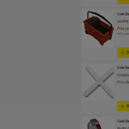
Code Ba
SKIPPE
Prix p
+
Éco-par
D
Code Ba
Croisil
Prix d
D
Code Ba
PAIRE 