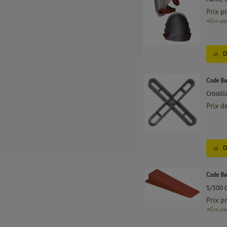
Prix p
+
Éco-par
D
Code Ba
Croisil
Prix d
D
Code Ba
S/500 
Prix p
+
Éco-par