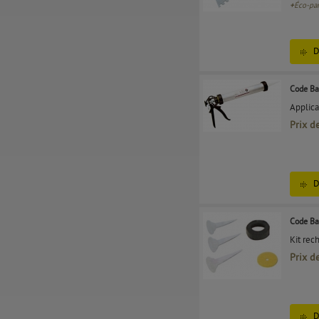
+
Éco-par
D
Code Ba
Applica
Prix d
D
Code Ba
Kit rec
Prix d
D