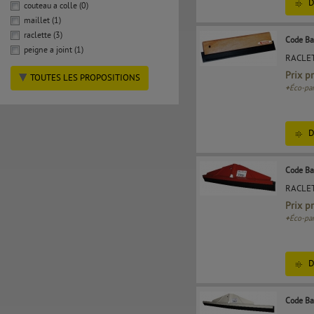
D
couteau a colle (0)
maillet (1)
raclette (3)
Code Ba
peigne a joint (1)
RACLET
Prix p
TOUTES LES PROPOSITIONS
+
Éco-par
D
Code Ba
RACLET
Prix p
+
Éco-par
D
Code Ba