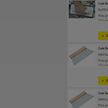
Code Ba
PLATOI
Prix p
+
Éco-par
D
Code Ba
SPATUL
Prix p
+
Éco-par
D
Code Ba
SPATUL
Prix p