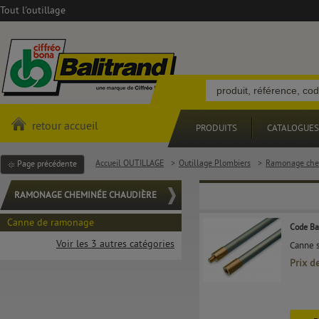
Tout l'outillage
retour accueil
PRODUITS
CATALOGUES
Accueil OUTILLAGE
>
Outillage Plombiers
>
Ramonage che
Page précédente
RAMONAGE CHEMINÉE CHAUDIÈRE
Canne de ramonage
Code Ba
Voir les 3 autres catégories
Canne s
Prix d