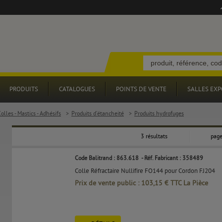
PRODUITS
CATALOGUES
POINTS DE VENTE
SALLES EXP
olles - Mastics - Adhésifs
>
Produits d'étancheité
>
Produits hydrofuges
3 résultats
page
Code Balitrand : 863.618
- Réf. Fabricant : 358489
Colle Réfractaire Nullifire FO144 pour Cordon FJ204
Prix de vente public : 103,15 € TTC La Pièce