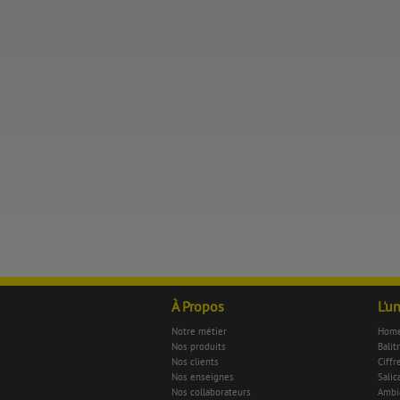
À Propos
L'u
Notre métier
Home
Nos produits
Balit
Nos clients
Ciffr
Nos enseignes
Salica
Nos collaborateurs
Ambi