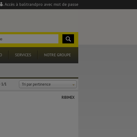
Accès à balitrandpro avec mot de passe
O
SERVICES
NOTRE GROUPE
 1/1
Tri par pertinence
RIBIMEX