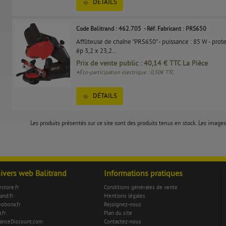
DÉTAILS
Code Balitrand : 462.705
- Réf. Fabricant : PRS650
Affûteuse de chaîne "PRS650" - puissance : 85 W - prote
ép 3,2 x 23,2…
Prix de vente public : 40,14 € TTC La Pièce
+
Éco-participation électrique : 0,50€ TTC
DÉTAILS
Les produits présentés sur ce site sont des produits tenus en stock. Les images 
nivers web Balitrand
Informations pratiques
store.fr
Conditions générales de vente
rand.fr
Mentions légales
eobona.fr
Rejoignez-nous
.fr
Plan du site
anceDiscount.com
Contactez-nous