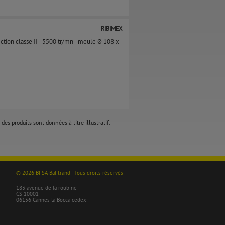
RIBIMEX
ction classe II - 5500 tr/mn - meule Ø 108 x
des produits sont données à titre illustratif.
© 2026 BFSA Balitrand - Tous droits réservés
183 avenue de la roubine
CS 10001
06156 Cannes la Bocca cedex