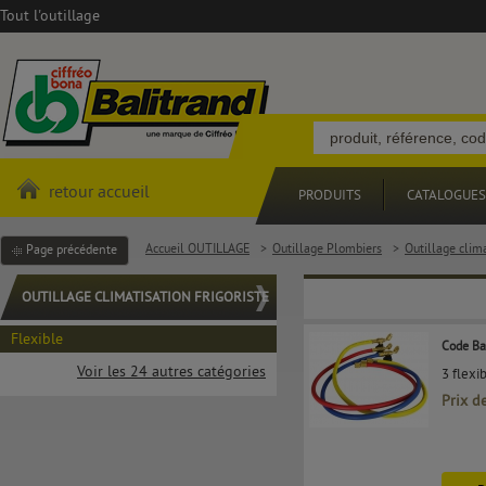
Tout l'outillage
retour accueil
PRODUITS
CATALOGUES
Accueil OUTILLAGE
>
Outillage Plombiers
>
Outillage clima
Page précédente
OUTILLAGE CLIMATISATION FRIGORISTE
Flexible
Code Ba
Voir les 24 autres catégories
3 flexi
Prix d