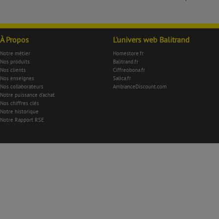
À Propos
L'univers web Balitrand
Notre métier
Homestore.fr
Nos produits
Balitrand.fr
Nos clients
Ciffreobona.fr
Nos enseignes
Salica.fr
Nos collaborateurs
AmbianceDiscount.com
Notre puissance d'achat
Nos chiffres clés
Notre historique
Notre Rapport RSE