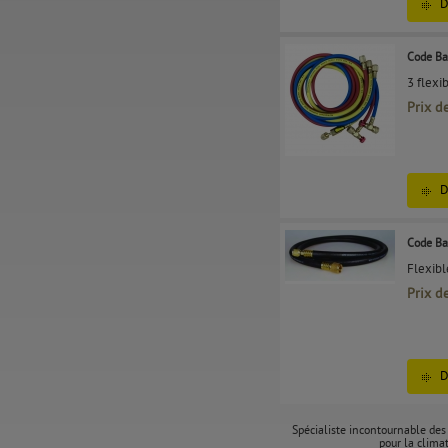
D
Code Ba
3 flexi
Prix d
D
Code Ba
Flexibl
Prix d
D
Spécialiste incontournable des
pour la climat