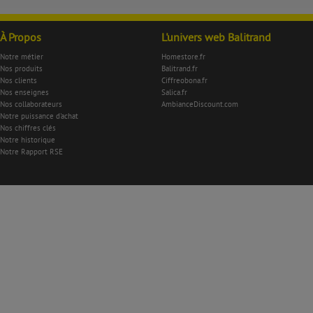
À Propos
L'univers web Balitrand
Notre métier
Homestore.fr
Nos produits
Balitrand.fr
Nos clients
Ciffreobona.fr
Nos enseignes
Salica.fr
Nos collaborateurs
AmbianceDiscount.com
Notre puissance d'achat
Nos chiffres clés
Notre historique
Notre Rapport RSE