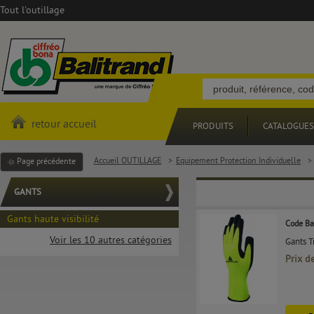
Tout l'outillage
retour accueil
PRODUITS
CATALOGUES
Accueil OUTILLAGE
>
Equipement Protection Individuelle
>
Page précédente
GANTS
Gants haute visibilité
Code Ba
Voir les 10 autres catégories
Gants T
Prix d