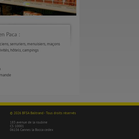
en Paca :
ciens, serruriers, menuisiers, maçons
vités, hôtels, campings
n
ommande
© 2026 BFSA Balitrand - Tous droits réservés
183 avenue de la roubine
CS 10001
06156 Cannes la Bocca cedex