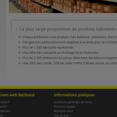
La plus large proposition de produits bâtiment 
Chaque profession a ses produits chez Balitrand : plombiers, électri
Des gammes particulièrement adaptées à la vente pour les Collecti
Plus de 1 000 fabricants représentés
Une offre très complète en Outillage et en Protection
Plus de 2 000 références de pièces détachées stockées en magasi
Une offre sans limite: 20% de notre chiffre d'affaire réalisé sur c
nivers web Balitrand
Informations pratiques
store.fr
Conditions générales de vente
rand.fr
Mentions légales
eobona.fr
Rejoignez-nous
.fr
Plan du site