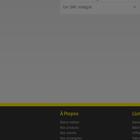
Un SAV intégré
À Propos
L'u
Notre métier
Home
Nos produits
Balit
Nos clients
Ciffr
Nos enseignes
Salica