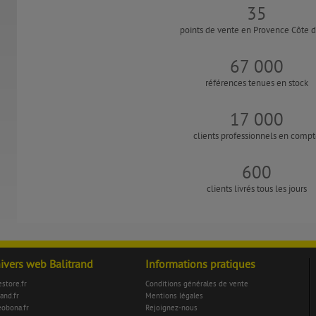
35
points de vente en Provence Côte d
67 000
références tenues en stock
17 000
clients professionnels en comp
600
clients livrés tous les jours
nivers web Balitrand
Informations pratiques
store.fr
Conditions générales de vente
rand.fr
Mentions légales
eobona.fr
Rejoignez-nous