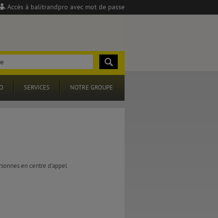
Accès à balitrandpro avec mot de passe
O
SERVICES
NOTRE GROUPE
rsonnes en centre d’appel