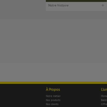
Notre histoire
À Propos
L'u
Notre métier
Home
Nos produits
Balit
Nos clients
Ciffr