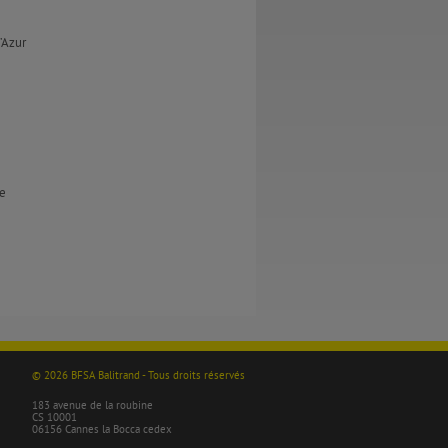
’Azur
te
© 2026 BFSA Balitrand - Tous droits réservés
183 avenue de la roubine
CS 10001
06156 Cannes la Bocca cedex