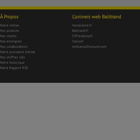
À Propos
L'univers web Balitrand
Notre métier
Homestore.fr
Nos produits
Balitrand.fr
Nos clients
Ciffreobona.fr
Nos enseignes
Salica.fr
Nos collaborateurs
AmbianceDiscount.com
Notre puissance d'achat
Nos chiffres clés
Notre historique
Notre Rapport RSE