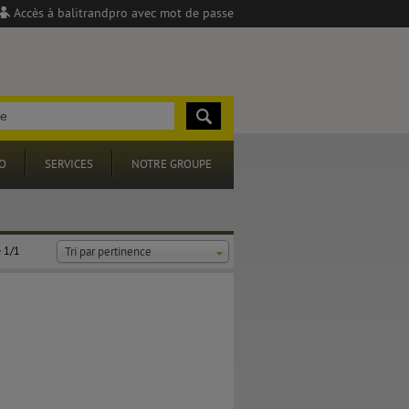
Accès à balitrandpro avec mot de passe
O
SERVICES
NOTRE GROUPE
 1/1
Tri par pertinence